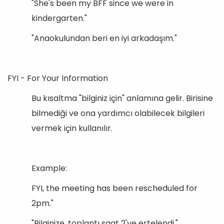
"She's been my BFF since we were in
kindergarten."
"Anaokulundan beri en iyi arkadaşım."
FYI - For Your Information
Bu kısaltma "bilginiz için" anlamına gelir. Birisine
bilmediği ve ona yardımcı olabilecek bilgileri
vermek için kullanılır.
Example:
FYI, the meeting has been rescheduled for
2pm."
"Bilginize, toplantı saat 2'ye ertelendi."